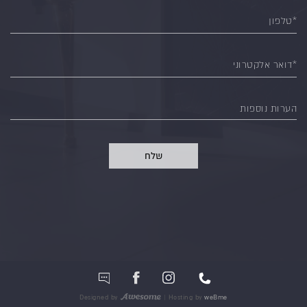
*טלפון
*דואר אלקטרוני
הערות נוספות
שלח
Designed by
| Hosting by
weBme