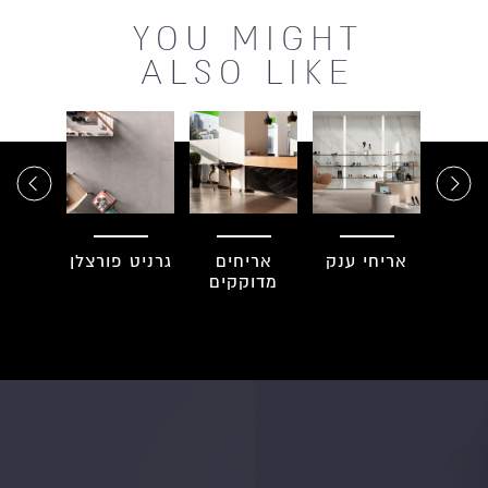
YOU MIGHT
ALSO LIKE
ים
אריחי ענק
אריחים
גרניט פורצלן
פסי
רים
מדוקקים