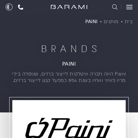
בית
מותגים
PAINI
BRANDS
PAINI
Paini הינה חברה איטלקית לייצור ברזים, שנוסדה בידי
מריו פאיני ואחיו בשנת 1954 כמפעל קטן לייצור ברזים.