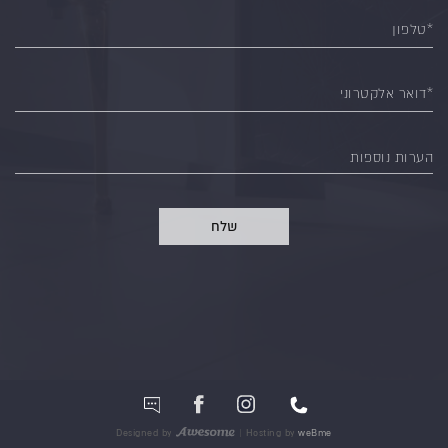
*טלפון
*דואר אלקטרוני
הערות נוספות
שלח
Designed by
| Hosting by
weBme