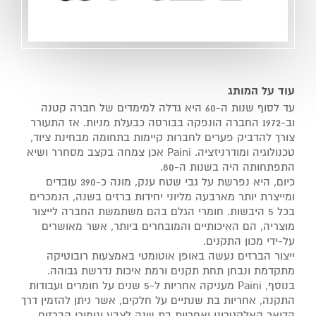
עוד על המותג
עד לסוף שנות ה-60 היא גדלה למימדים של חברה קטנה
וב-1972 החברה הונפקה בבורסה כבעלת מניות. אז התעורר
צורך להדביק פערים לחברות קיימות בתחומה מבחינת ציוד,
טכנולוגיה ומודרניזציה. Paini אכן צמחה בקצב מסחרר ושיא
התפתחותה היה בשנות ה-80.
כיום, היא נפרשת על גבי שטח ענק, מונה כ-390 עובדים
ומייצרת יותר מארבעה מליוני יחידות ברזים בשנה, הנמכרים
בכל 5 היבשות. חומרי הגלם בהם משתמשת החברה לייצור
מוצריה, הם האיכותיים והמובחרים ביותר, אשר מאושרים
על-ידי מכון התקנים.
ייצור הברזים נעשה באופן אוטומטי באמצעות רובוטיקה
מתקדמת ונבחן תחת תקנים ורמת איכות נדרשת גבוהה.
בנוסף, Paini מעניקה אחריות ל-5 שנים על חומרים ועבודות
התקנה, אחריות בת שנתיים על חלקים, אשר ניתן להזמין דרך
הדואר האלקטרוני ואחריות בת שנה לצבע וגימורי הברזים.