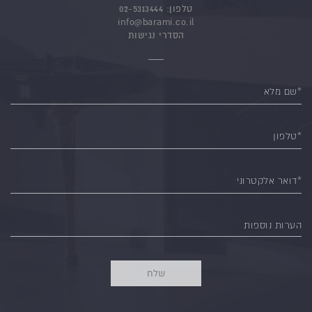
טלפון:
02-5313444
info@barami.co.il
הסדרי נגישות
*שם מלא
*טלפון
*דואר אלקטרוני
הערות נוספות
שלח