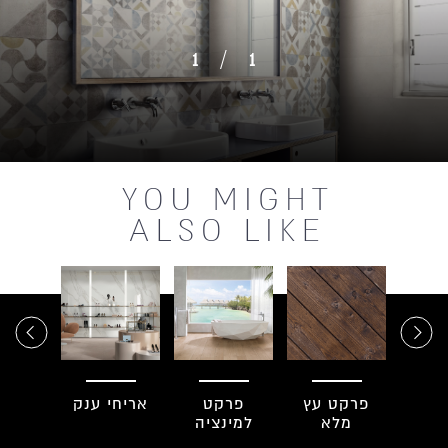
1
1
YOU MIGHT
ALSO LIKE
ים
פרקט עץ
פרקט
אריחי ענק
ארי
רים
מלא
למינציה
מדוק