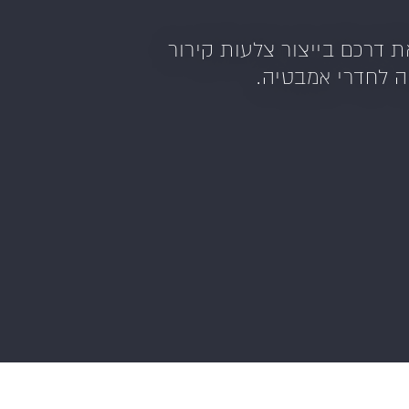
י שנוסד בשנת 1917 על ידי האחים roca, שהחלו את דרכם בייצור צלעות קירור
ה לחדרי אמבטיה.