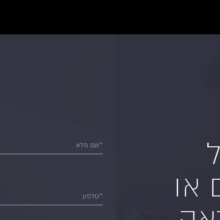
ל
*שם מלא
 או
*טלפון
ה...