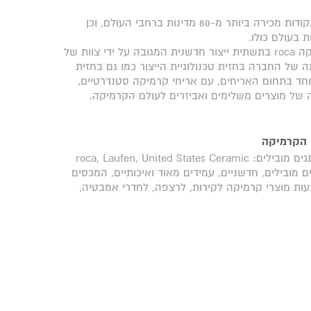
המותג נהנה מרשת בינלאומית של סניפים ונקודות מכירה ביותר מ-80 מדינות ברחבי העולם, וכן
אחרי 90 שנות ניסיון בעולם הקרמיקה, מחזיקה roca בתשתית ייצור חדשנית המגובה על ידי צוות של
של החברה בחזית טכנולוגיית הייצור כמו גם בחזית
חד בתחום האריחים, עם אריחי קרמיקה סטנדרטיים,
ה של מוצרים משלימים ואביזרים לעולם הקרמיקה.
 הקרמיקה
כיום נמכרים מוצרי החברה תחת ארבעה מותגים מובילים: roca, Laufen, United States Ceramic
 למותגים מובילים, חדשניים, עמידים מאוד ואיכותיים, המכסים
ות מוצרי קרמיקה לקירות, לרצפה, לחדרי אמבטיה,