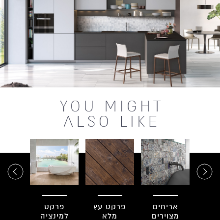
YOU MIGHT
ALSO LIKE
אריחים
פרקט עץ
פרקט
אריחי ענק
מצוירים
מלא
למינציה