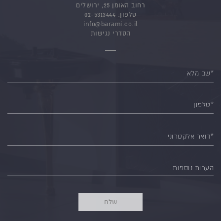
רחוב האומן 25, ירושלים
טלפון:
02-5313444
info@barami.co.il
הסדרי נגישות
*שם מלא
*טלפון
*דואר אלקטרוני
הערות נוספות
שלח