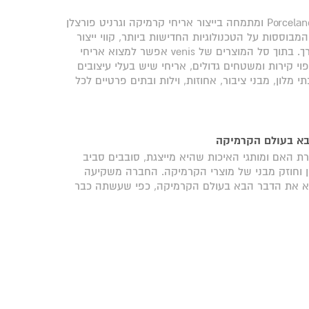
venis היא זרוע הקרמיקה היוקרתית של Porcelanosa ומתמחה בייצור אריחי קרמיקה וגרניט פורצלן
 המבוססות על הטכנולוגיות החדישות ביותר, קווי ייצור
אוטומטיים וסגנונות עיצוב חדשניים ופורצי דרך. בתוך סל המוצרים של venis אפשר למצוא אריחי
וי קירות ומשטחים גדולים, אריחי שיש בעלי עיצובים
 מלון, מבני ציבור, אחוזות, וילות ובתים פרטיים לכל
בא בעולם הקרמיקה
ת האם ומותגי האיכות שהיא מייצגת, סובבים סביב
ופן וחוזק מבני של מוצרי הקרמיקה. החברה משקיעה
א את הדבר הבא בעולם הקרמיקה, כפי שעשתה כבר