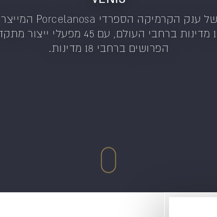
venis הינה חברת בת ומ
וגרניט פורצלן ביותר מ-100 מדינות ברחבי 
הפרושים ברחבי 18 מדינות.