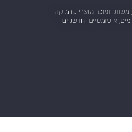
ותג של ענק הקרמיקה הספרדי Porcelanosa המייצר, משווק ומוכר מוצרי קרמיקה
העולם, עם 45 מפעלי ייצור מתקדמים, אוטומטיים וחדשניים