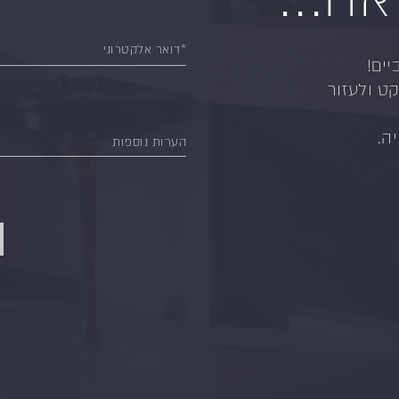
*דואר אלקטרוני
יים!
ט ולעזור
ה.
הערות נוספות