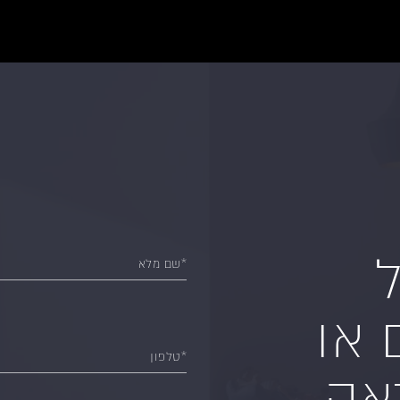
ל
*שם מלא
 או
*טלפון
ה...