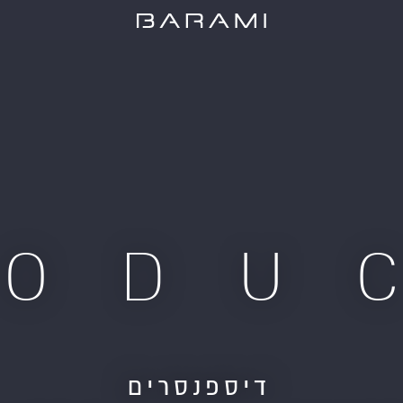
RODU
דיספנסרים