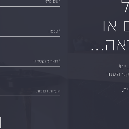
ל
*שם מלא
 או
*טלפון
ה...
*דואר אלקטרוני
יים!
ט ולעזור
ה.
הערות נוספות