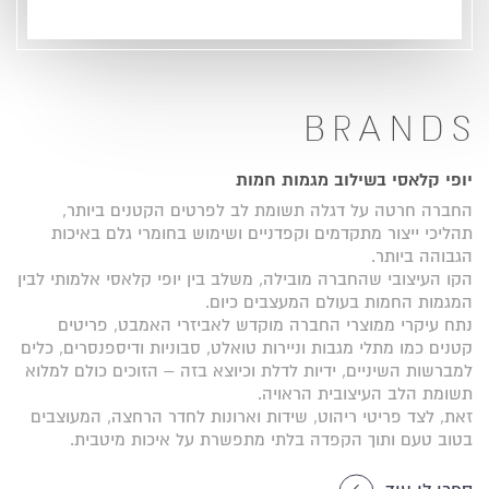
BRANDS
BRANDS
BRANDS
BRANDS
PLASSON
איכות בלתי מתפשרת
סטנדרטים גבוהים של איכות
יופי קלאסי בשילוב מגמות חמות
החברה חרטה על דגלה תשומת לב לפרטים הקטנים ביותר,
המותג, שהחל את דרכו בניו יורק, מתגאה בשיתופי פעולה עם
החברה משלבת בין מסורת איטלקית מפוארת בסגנון הקלאסי,
לפלסאון מגוון מוצרים איכותי ורחב, הכולל, לצד כלים סניטריים גם
לבין אלגנטיות ויוקרה במראה מודרני, לצד יישום ידע טכנולוגי
מחברים לצנרת מחומרי גלם מובילים כמו פוליאתילן ופי וי סי,
תהליכי ייצור מתקדמים וקפדניים ושימוש בחומרי גלם באיכות
מספר מעצבים ואדריכלים מהמובילים בעולם, כדוגמת Clodagh
הגבוהה ביותר.
חדשני ופורץ דרך.
Design Studio, MARKZEFF, INC Architecture & Design ו-
ברזים מתקדמים בשלל דגמים ותצורות, ואביזרי אטימה חכמים.
O&G Studio.
החברה משקיעה רבות בפיתוח וברכישת טכנולוגיות חדישות,
מוצרי החברה מותאמים לצרכי לקוחותיה הפרטיים והעסקיים
הקו העיצובי שהחברה מובילה, משלב בין יופי קלאסי אלמותי לבין
המגמות החמות בעולם המעצבים כיום.
לייצור מוצריה באיכות הגבוהה ביותר ובסטנדרטים בלתי
כאחד, וניתן למצוא ביניהם כלים סניטריים בסגנונות שיהלמו הן
מוצרי החברה כוללים מגוון רחב של ברזים מעוצבים לחדרי רחצה
מתפשרים.
ולמטבחים, ידיות אחיזה לחדרי שירותים, וכן אביזרים נלווים
נתח עיקרי ממוצרי החברה מוקדש לאביזרי האמבט, פריטים
בתי יוקרה פרטיים, הן דירות בעיצוב סולידי יותר, והן חנויות ובתי
עסק.
כדוגמת מתלי מגבות, מראות קבועות ועוד.
קטנים כמו מתלי מגבות וניירות טואלט, סבוניות ודיספנסרים, כלים
כל מוצרי החברה עומדים בסטנדרטים גבוהים של איכות,
למברשות השיניים, ידיות לדלת וכיוצא בזה – הזוכים כולם למלוא
ספרו לי עוד
תשומת הלב העיצובית הראויה.
פונקציונאליות ועיצוב, ובתקנים המחמירים ביותר.
ספרו לי עוד
המוצרים מתייחדים במגוון רחב של סוגי גימורים, ומגיעים כולם
זאת, לצד פריטי ריהוט, שידות וארונות לחדר הרחצה, המעוצבים
בלוויית אחריות מלאה ומקורית של היצרן.
בטוב טעם ותוך הקפדה בלתי מתפשרת על איכות מיטבית.