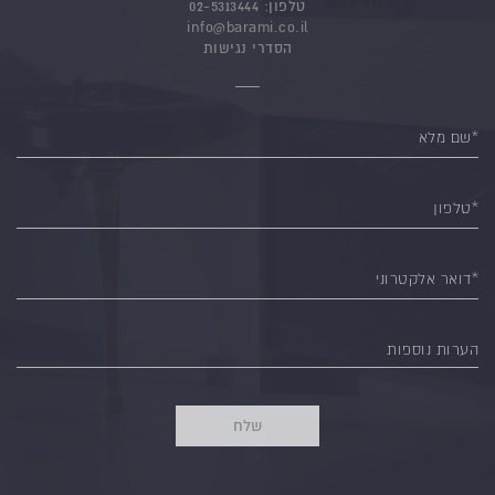
טלפון:
02-5313444
info@barami.co.il
הסדרי נגישות
*שם מלא
*טלפון
*דואר אלקטרוני
הערות נוספות
שלח