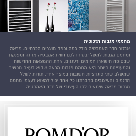
מחממי מגבות מזכוכית
אבזור חדר האמבטיה כולל כמה וכמה מוצרים הכרחיים. מראה
ומחמם מגבות למשל יבטיחו לכם חווית אמבטיה מהנה ומפנקת
שבסופה תישארו חמימים ורעננים. אחת ההמצאות החדישות
והמעניינות ביותר היא מחמם מגבות מראה שהוא בעצם מכשיר
שמשלב שתי פונקציות חשובות במוצר אחד. תודות לשלל
הדגמים והעיצובים בחברתנו כל אחד יכול למצוא לעצמו מחמם
מגבות מראה שיתאים לקו העיצובי של חדר האמבטיה.