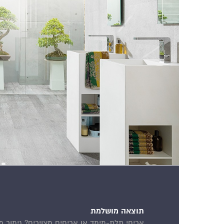
תוצאה מושלמת
אריחי תלת-מימד או אריחים מצוירים? גימור מ