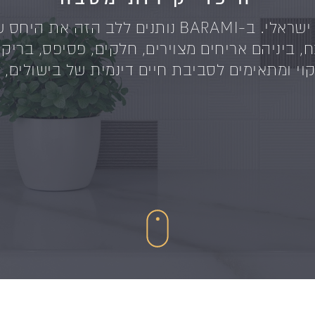
המטבח הוא הלב של כל בית ישראלי. ב-BARAMI נות
, ביניהם אריחים מצוירים, חלקים, פסיפס, בריקי
וי ומתאימים לסביבת חיים דינמית של בישולים, א